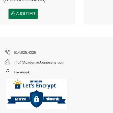
AJOUTER
514.825.4325
info@AcademieJoanesens.com
Facebook