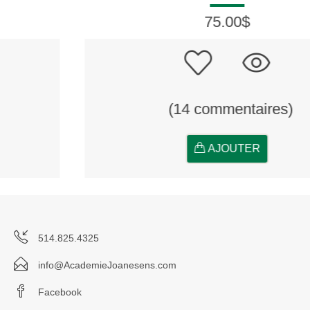
75.00$
(14 commentaires)
AJOUTER
514.825.4325
info@AcademieJoanesens.com
Facebook