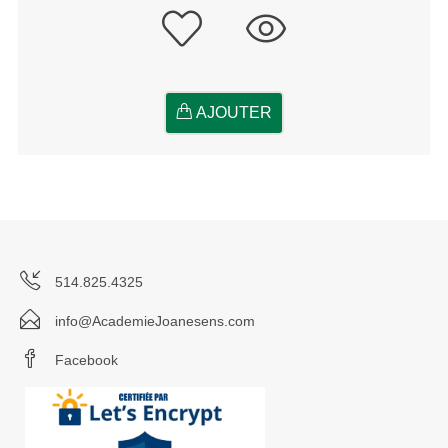
AJOUTER
514.825.4325
info@AcademieJoanesens.com
Facebook